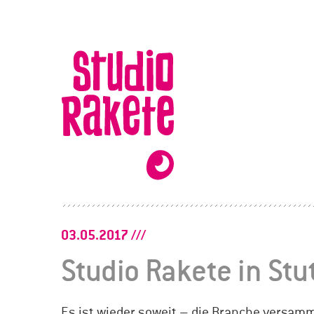
Zum
Inhalt
Studio
Rakete
03.05.2017
Studio Rakete in Stu
Es ist wieder soweit – die Branche versamme