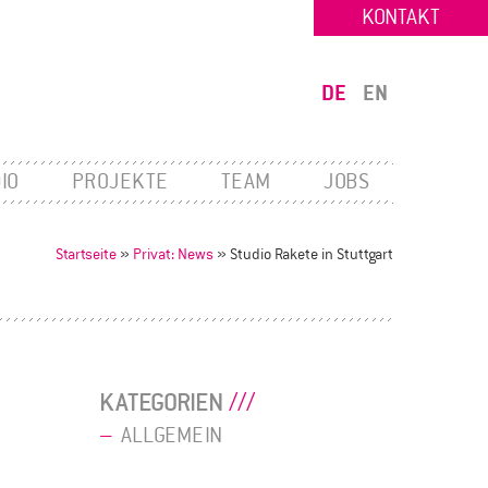
KONTAKT
DE
EN
IO
PROJEKTE
TEAM
JOBS
Startseite
»
Privat: News
»
Studio Rakete in Stuttgart
KATEGORIEN
ALLGEMEIN