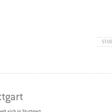
STUD
ttgart
lt sich in Stuttgart.