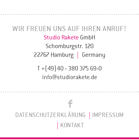
WIR FREUEN UNS AUF IHREN ANRUF!
Studio Rakete
GmbH
Schomburgstr. 120
22767 Hamburg
|
Germany
T +(49)40 - 380 375 69-0
info@studiorakete.de
Studio
Studio
Rakete
DATENSCHUTZERKLÄRUNG
IMPRESSUM
Rakete
on
KONTAKT
Instagram
Facebook