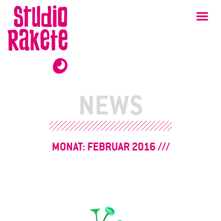
Zum
Studio
Ha
Rakete
Inhalt
NEWS
MONAT:
FEBRUAR 2016