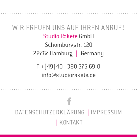
WIR FREUEN UNS AUF IHREN ANRUF!
Studio Rakete
GmbH
Schomburgstr. 120
22767 Hamburg
|
Germany
T +(49)40 - 380 375 69-0
info@studiorakete.de
Studio
Studio
Rakete
DATENSCHUTZERKLÄRUNG
IMPRESSUM
Rakete
on
KONTAKT
Instagram
Facebook