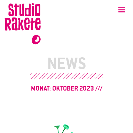
Zum
Studio
Ha
Rakete
Inhalt
NEWS
MONAT:
OKTOBER 2023