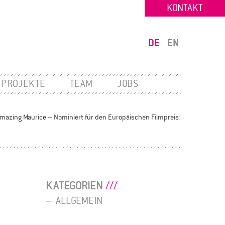
KONTAKT
DE
EN
PROJEKTE
TEAM
JOBS
Amazing Maurice – Nominiert für den Europäischen Filmpreis!
KATEGORIEN
ALLGEMEIN