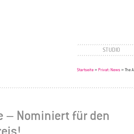
STUDIO
Startseite
»
Privat: News
»
The 
 – Nominiert für den
eis!