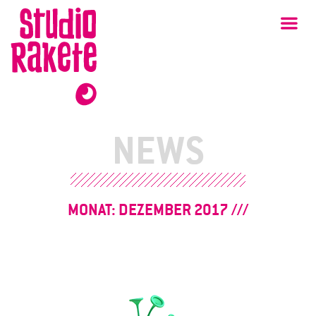
Zum
Studio
Ha
Rakete
Inhalt
NEWS
MONAT:
DEZEMBER 2017