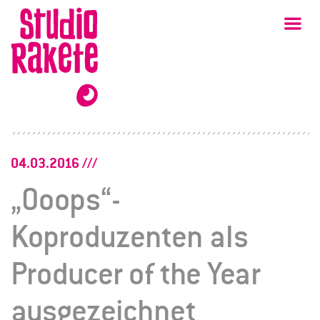
Zum
Studio
Ha
Rakete
Inhalt
04.03.2016
„Ooops“-
Koproduzenten als
Producer of the Year
ausgezeichnet