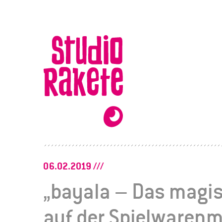
Zum
Inhalt
Studio
Rakete
06.02.2019
„bayala – Das magis
auf der Spielwaren