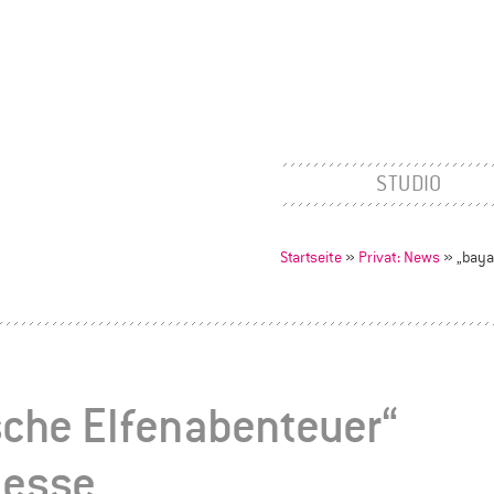
STUDIO
Startseite
»
Privat: News
»
„baya
che Elfenabenteuer“
messe