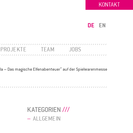
KONTAKT
DE
EN
PROJEKTE
TEAM
JOBS
la – Das magische Elfenabenteuer“ auf der Spielwarenmesse
KATEGORIEN
ALLGEMEIN