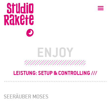
Zum
Studio
Ha
Rakete
Inhalt
ENJOY
LEISTUNG:
SETUP & CONTROLLING
SEERÄUBER MOSES