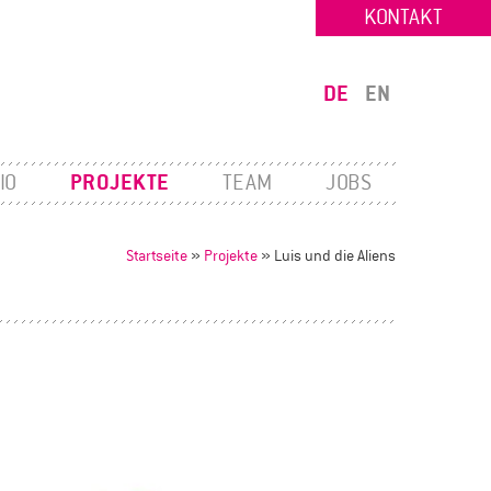
KONTAKT
DE
EN
IO
PROJEKTE
TEAM
JOBS
Startseite
»
Projekte
»
Luis und die Aliens