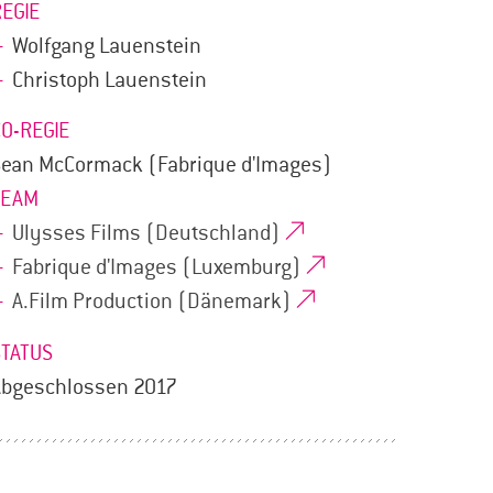
REGIE
Wolfgang Lauenstein
Christoph Lauenstein
CO-REGIE
Sean McCormack (Fabrique d'Images)
TEAM
Ulysses Films (Deutschland)
Fabrique d'Images (Luxemburg)
A.Film Production (Dänemark)
STATUS
Abgeschlossen 2017