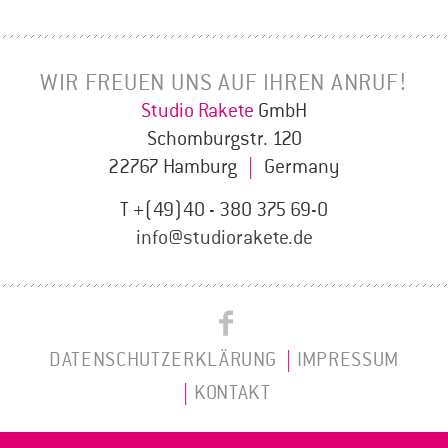
WIR FREUEN UNS AUF IHREN ANRUF!
Studio Rakete
GmbH
Schomburgstr. 120
22767 Hamburg
|
Germany
T +(49)40 - 380 375 69-0
info@studiorakete.de
Studio
Studio
Rakete
DATENSCHUTZERKLÄRUNG
IMPRESSUM
Rakete
on
KONTAKT
Instagram
Facebook