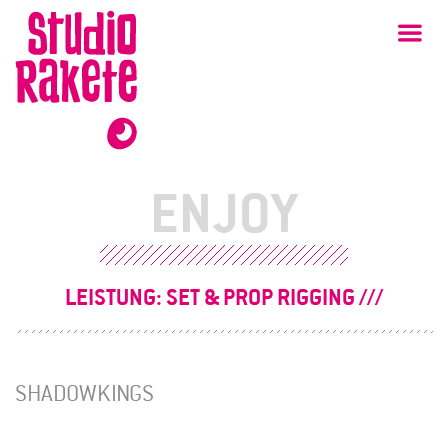
Zum
Studio
Ha
Rakete
Inhalt
ENJOY
LEISTUNG:
SET & PROP RIGGING
SHADOWKINGS