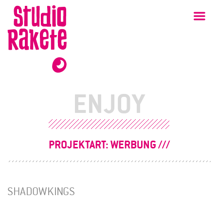
Zum
Studio
Ha
Rakete
Inhalt
ENJOY
PROJEKTART:
WERBUNG
SHADOWKINGS