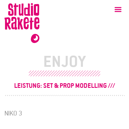
Zum
Studio
Ha
Rakete
Inhalt
ENJOY
LEISTUNG:
SET & PROP MODELLING
NIKO 3