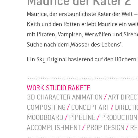
Maurice der Kater 2
Maurice, der erstaunlichste Kater der Welt 
Keith und den Ratten erlebt Maurice ein we
mit Piraten, Vampiren, Werwölfen und Sirene
Suche nach dem ‚Wasser des Lebens‘.
Ein Sky Original basierend auf den Büchern 
WORK STUDIO RAKETE
3D CHARACTER ANIMATION
/
ART DIREC
COMPOSITING
/
CONCEPT ART
/
DIRECTI
MOODBOARD
/
PIPELINE
/
PRODUCTION
ACCOMPLISHMENT
/
PROP DESIGN
/
RE