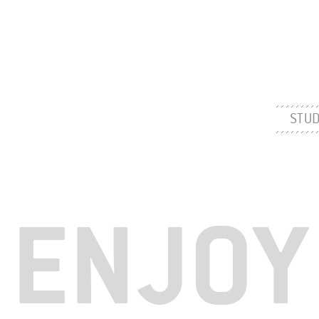
STUD
ENJOY